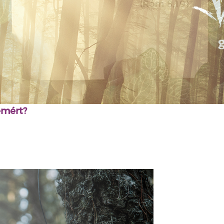
emért?