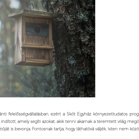
ránti felelősségvállalásban, ezért a Skót Egyház környezettudatos 
ított, amely segíti azokat, akik tenni akarnak a teremtett világ megó
ját is bevonja. Fontosnak tartja, hogy láthatóvá váljék, Isten nem kö