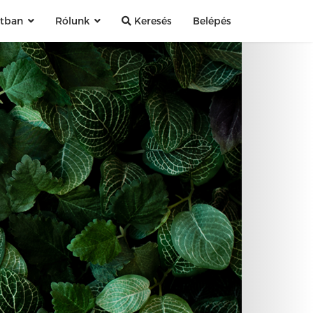
atban
Rólunk
Keresés
Belépés