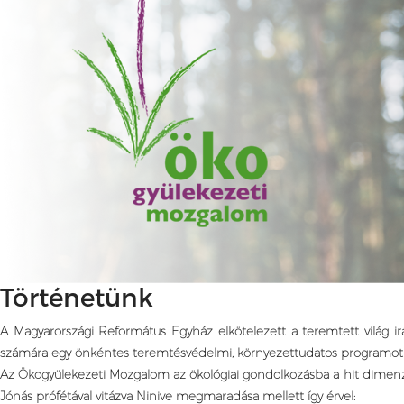
Történetünk
A Magyarországi Református Egyház elkötelezett a teremtett világ i
számára egy önkéntes teremtésvédelmi, környezettudatos programot ind
Az Ökogyülekezeti Mozgalom az ökológiai gondolkozásba a hit dimenzió
Jónás prófétával vitázva Ninive megmaradása mellett így érvel: