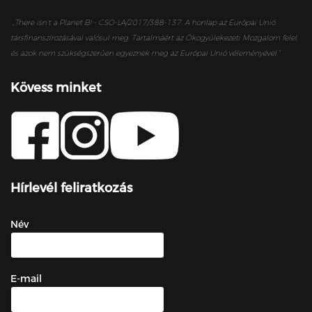
„
There isn’t a Planet B! - CSO-LA/2017/388-137. A honlap az Európai Unió
társfinanszírozásával valósul meg. Tartalmáért az Ökogyülekezeti Mozgalom felel,
és azok nem szükségszerűen egyeznek meg az Európai Unió véleményével.”
Kövess minket
Hírlevél feliratkozás
Név
E-mail