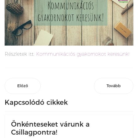
Részletek itt:
Kommunikációs gyakornokot keresünk!
Előző
Tovább
Kapcsolódó cikkek
Önkénteseket várunk a
Csillagpontra!