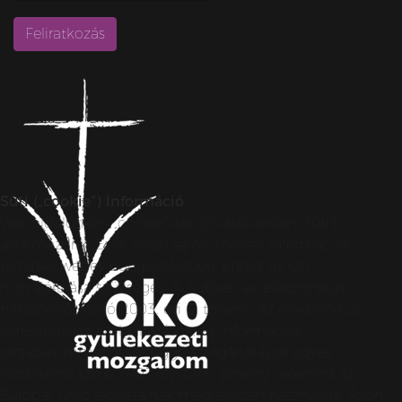
Süti („cookie”) Információ
Weboldalunkon „cookie”-kat (továbbiakban „süti”)
alkalmazunk. Ezek olyan fájlok, melyek információt
tárolnak webes böngészőjében. Ehhez az Ön
hozzájárulása szükséges. A „sütiket” az elektronikus
hírközlésről szóló 2003. évi C. törvény, az elektronikus
kereskedelmi szolgáltatások, az információs
társadalommal összefüggő szolgáltatások egyes
kérdéseiről szóló 2001. évi CVIII. törvény, valamint az
Európai Unió előírásainak megfelelően használjuk. Azon