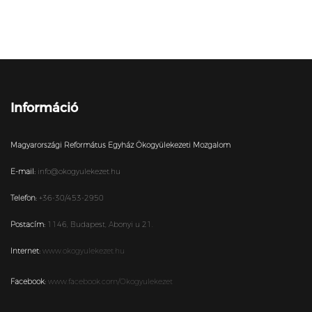
Információ
Magyarországi Református Egyház Ökogyülekezeti Mozgalom
E-mail:
info@okogyulekezet.hu
Telefon:
+36-30/453-2950
Postacím:
1146,
Budapest,
Abonyi u 21.
Internet:
www.okogyulekezet.hu
Facebook:
www.facebook.com/Okogyulekezet