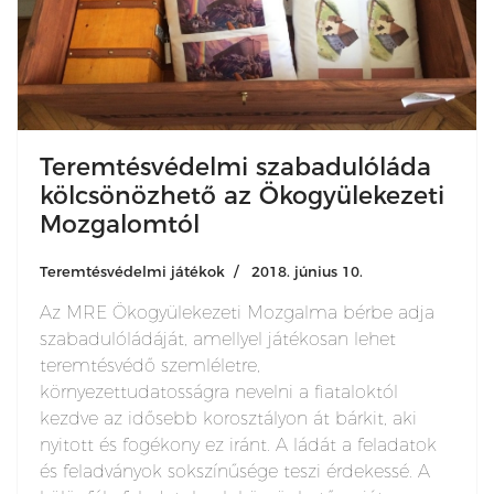
Teremtésvédelmi szabadulóláda
kölcsönözhető az Ökogyülekezeti
Mozgalomtól
Teremtésvédelmi játékok
2018. június 10.
Az MRE Ökogyülekezeti Mozgalma bérbe adja
szabadulóládáját, amellyel játékosan lehet
teremtésvédő szemléletre,
környezettudatosságra nevelni a fiataloktól
kezdve az idősebb korosztályon át bárkit, aki
nyitott és fogékony ez iránt. A ládát a feladatok
és feladványok sokszínűsége teszi érdekessé. A