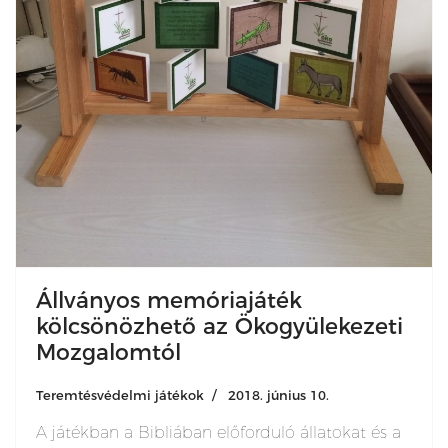
Állványos memóriajáték
kölcsönözhető az Ökogyülekezeti
Mozgalomtól
Teremtésvédelmi játékok
2018. június 10.
A játékban a Bibliában előforduló állatokat és a