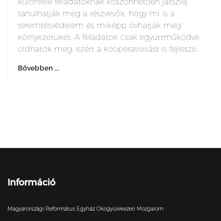
különféle feladatoknak köszönhetően játszva
tanulhatják meg a részvevők, hogy mi is a
teremtésvédelem és miképp óvhatják meg
környezetüket. A feladatok csak együttműködve
oldhatók meg, ezért a kooperativitást is fejleszti.
Bővebben ...
Információ
Magyarországi Református Egyház Ökogyülekezeti Mozgalom