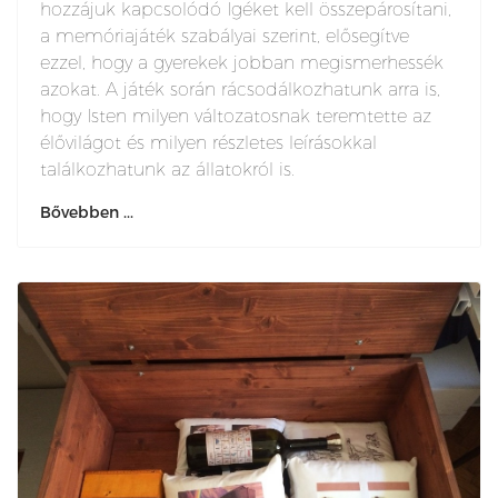
hozzájuk kapcsolódó Igéket kell összepárosítani,
a memóriajáték szabályai szerint, elősegítve
ezzel, hogy a gyerekek jobban megismerhessék
azokat. A játék során rácsodálkozhatunk arra is,
hogy Isten milyen változatosnak teremtette az
élővilágot és milyen részletes leírásokkal
találkozhatunk az állatokról is.
Bővebben ...