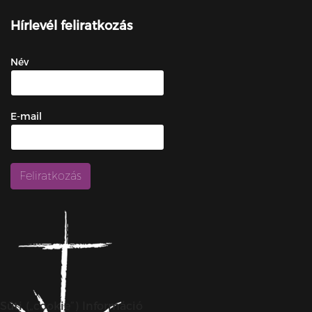
Hírlevél feliratkozás
Név
E-mail
Süti („cookie”) Információ