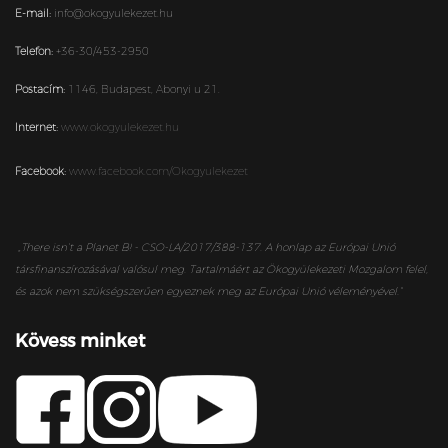
E-mail:
info@okogyulekezet.hu
Telefon:
+36-30/453-2950
Postacím:
1146,
Budapest,
Abonyi u 21.
Internet:
www.okogyulekezet.hu
Facebook:
www.facebook.com/Okogyulekezet
„
There isn’t a Planet B! - CSO-LA/2017/388-137. A honlap az Európai Unió
társfinanszírozásával valósul meg. Tartalmáért az Ökogyülekezeti Mozgalom felel,
és azok nem szükségszerűen egyeznek meg az Európai Unió véleményével.”
Kövess minket