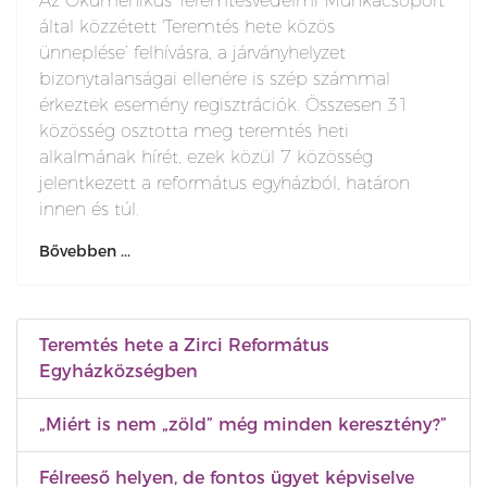
Az Ökumenikus Teremtésvédelmi Munkacsoport
által közzétett 'Teremtés hete közös
ünneplése’ felhívásra, a járványhelyzet
bizonytalanságai ellenére is szép számmal
érkeztek esemény regisztrációk. Összesen 31
közösség osztotta meg teremtés heti
alkalmának hírét, ezek közül 7 közösség
jelentkezett a református egyházból, határon
innen és túl.
Bővebben ...
Teremtés hete a Zirci Református
Egyházközségben
„Miért is nem „zöld” még minden keresztény?”
Félreeső helyen, de fontos ügyet képviselve