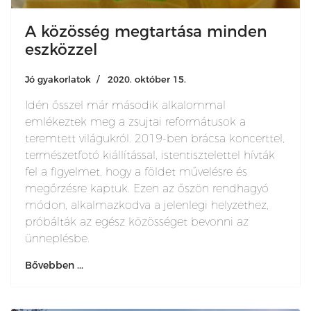
A közösség megtartása minden
eszközzel
Jó gyakorlatok
2020. október 15.
Idén ősszel már második alkalommal
emlékeztek meg a zsujtai reformátusok a
teremtett világukról. 2019-ben brácsa koncerttel,
természetfotó kiállítással, istentisztelettel hívták
fel a figyelmet, hogy a földet művelésre és
megőrzésre kaptuk. Ezen az őszön rendhagyó
módon, alkalmazkodva a jelenlegi helyzethez,
próbálták az egész közösséget bevonni az
ünneplésbe.
Bővebben ...