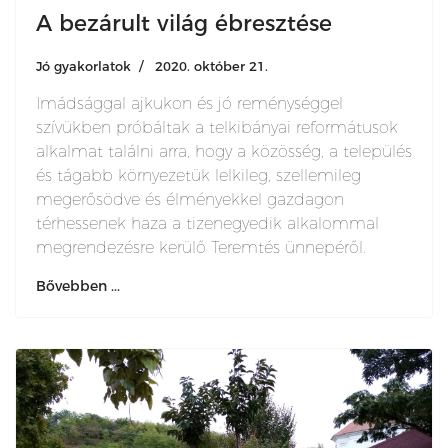
A bezárult világ ébresztése
Jó gyakorlatok
2020. október 21.
Imádsággal ajkukon és jó reménységgel
szívükben próbáltak a telkibányai reformátusok
alkalmat találni arra, hogy a közösség, a település
és tágabb környezetük lelkileg, szellemileg
megerősödve és élményekkel gazdagon
térhessenek haza a tizenegyedik alkalommal
megrendezésre kerülő Teremtés ünnepéről.
Bővebben ...