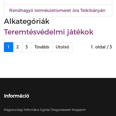
Rendhagyó természetismeret óra Telkibányán
Alkategóriák
Teremtésvédelmi játékok
1
2
3
Tovább
Utolsó
1. oldal / 3
Információ
Magyarországi Református Egyház Ökogyülekezeti Mozgalom