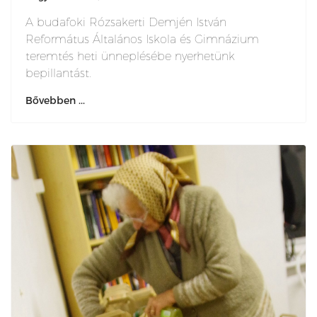
A budafoki Rózsakerti Demjén István
Református Általános Iskola és Gimnázium
teremtés heti ünneplésébe nyerhetünk
bepillantást.
Bővebben ...