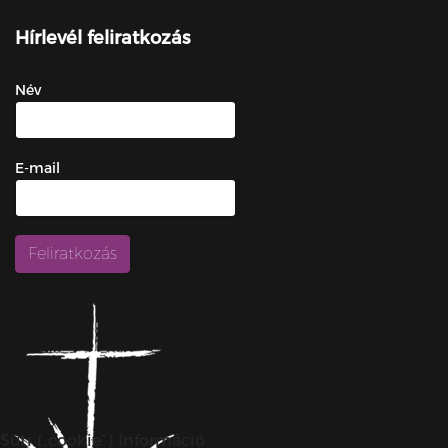
Hírlevél feliratkozás
Név
E-mail
Süti („cookie”) Információ