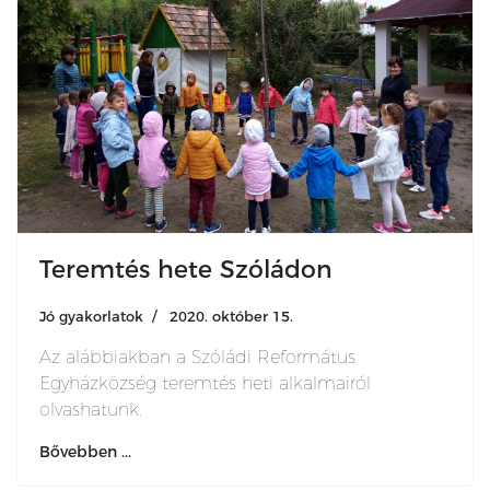
Teremtés hete Szóládon
Jó gyakorlatok
2020. október 15.
Az alábbiakban a Szóládi Református
Egyházközség teremtés heti alkalmairól
olvashatunk.
Bővebben ...