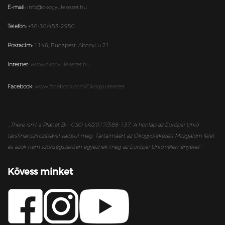
E-mail:
info@okogyulekezet.hu
Telefon:
+36-30/453-2950
Postacím:
1146,
Budapest,
Abonyi u 21.
Internet:
www.okogyulekezet.hu
Facebook:
www.facebook.com/Okogyulekezet
„
There isn’t a Planet B! - CSO-LA/2017/388-137. A honlap az Európai Unió
társfinanszírozásával valósul meg. Tartalmáért az Ökogyülekezeti Mozgalom felel,
és azok nem szükségszerűen egyeznek meg az Európai Unió véleményével.”
Kövess minket