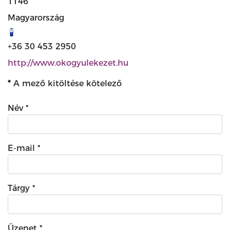
1146
Magyarország
+36 30 453 2950
http://www.okogyulekezet.hu
*
A mező kitöltése kötelező
Név
*
E-mail
*
Tárgy
*
Üzenet
*