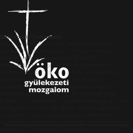
Süti („cookie”) Információ
Weboldalunkon „cookie”-kat (továbbiakban „süti”)
alkalmazunk. Ezek olyan fájlok, melyek információt
tárolnak webes böngészőjében. Ehhez az Ön
hozzájárulása szükséges. A „sütiket” az elektronikus
hírközlésről szóló 2003. évi C. törvény, az elektronikus
kereskedelmi szolgáltatások, az információs
társadalommal összefüggő szolgáltatások egyes
kérdéseiről szóló 2001. évi CVIII. törvény, valamint az
Európai Unió előírásainak megfelelően használjuk. Azon
weblapoknak, melyek az Európai Unió országain belül
működnek, a „sütik” használatához, és ezeknek a
felhasználó számítógépén vagy egyéb eszközén történő
tárolásához a felhasználók hozzájárulását kell kérniük.