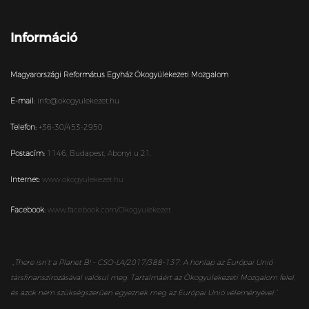
Információ
Magyarországi Református Egyház Ökogyülekezeti Mozgalom
E-mail:
info@okogyulekezet.hu
Telefon:
+36-30/453-2950
Postacím:
1146,
Budapest,
Abonyi u 21.
Internet:
www.okogyulekezet.hu
Facebook:
www.facebook.com/Okogyulekezet
„
There isn’t a Planet B! - CSO-LA/2017/388-137. A honlap az Európai Unió
társfinanszírozásával valósul meg. Tartalmáért az Ökogyülekezeti Mozgalom felel,
és azok nem szükségszerűen egyeznek meg az Európai Unió véleményével.”