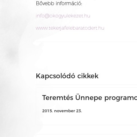
Bővebb információ:
info@okogyulekezet.hu
www.tekerjafelebaratodert.hu
Kapcsolódó cikkek
Teremtés Ünnepe programo
2015. november 23.