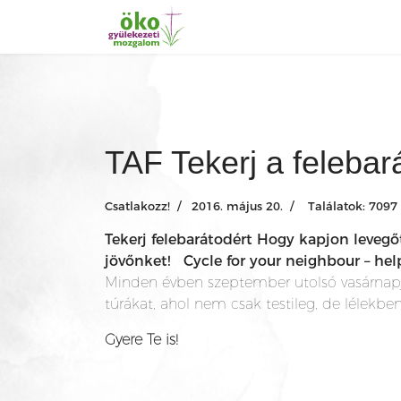
TAF Tekerj a felebar
Csatlakozz!
2016. május 20.
Találatok: 7097
Tekerj felebarátodért Hogy kapjon leveg
jövőnket! Cycle for your neighbour – hel
Minden évben szeptember utolsó vasárnapj
túrákat, ahol nem csak testileg, de lélekben
Gyere Te is!