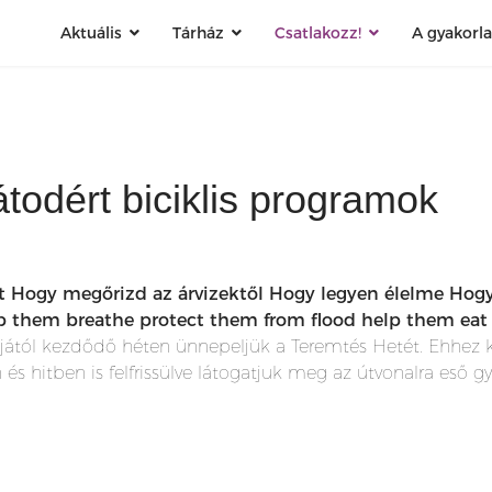
Aktuális
Tárház
Csatlakozz!
A gyakorl
átodért biciklis programok
őt Hogy megőrizd az árvizektől Hogy legyen élelme Hog
p them breathe protect them from flood help them eat h
ától kezdődő héten ünnepeljük a Teremtés Hetét. Ehhez 
 és hitben is felfrissülve látogatjuk meg az útvonalra eső gy