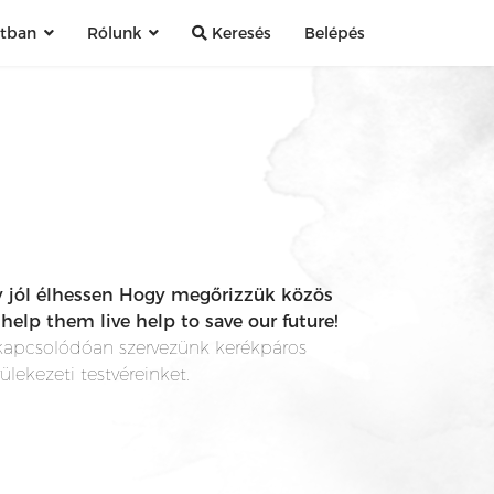
atban
Rólunk
Keresés
Belépés
y jól élhessen Hogy megőrizzük közös
elp them live help to save our future!
kapcsolódóan szervezünk kerékpáros
ülekezeti testvéreinket.