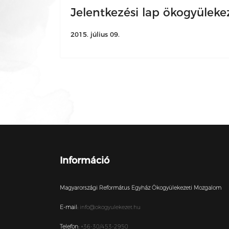
Jelentkezési lap ökogyüleke
2015. július 09.
Információ
Magyarországi Református Egyház Ökogyülekezeti Mozgalom
E-mail:
info@okogyulekezet.hu
Telefon:
+36-30/453-2950